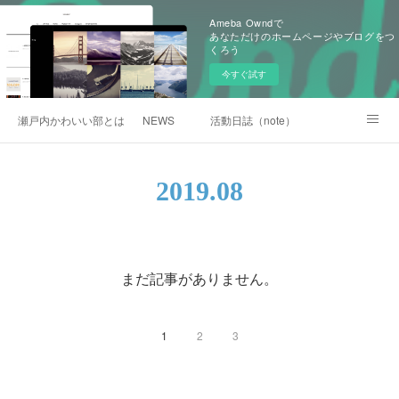
Ameba Owndで
あなただけのホームページやブログをつ
くろう
今すぐ試す
瀬戸内かわいい部とは
NEWS
活動日誌（note）
瀬戸内かわいいMAP
HOME
2019
.
08
まだ記事がありません。
1
2
3